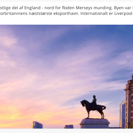
vestlige del af England - nord for floden Merseys munding. Byen va
Storbritanniens næststørste eksporthavn. Internationalt er Liverpoo