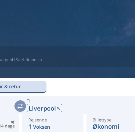
Liverpool i Storbritannien
r & retur
Til
Liverpool
Rejsende
Billettype
1
Økonomi
14 dage
Voksen