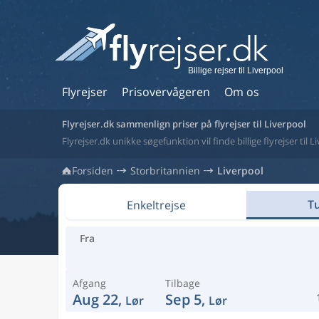
Billige rejser til Liverpool
Flyrejser
Prisovervågeren
Om os
Flyrejser.dk sammenlign priser på flyrejser til Liverpool
Flyrejser.dk unikke søgefunktion vil finde billige flyrejser til 
Forsiden
Storbritannien
Liverpool
Tu
Enkeltrejse
Fra
Afgang
Tilbage
Aug 22,
Sep 5,
Lør
Lør