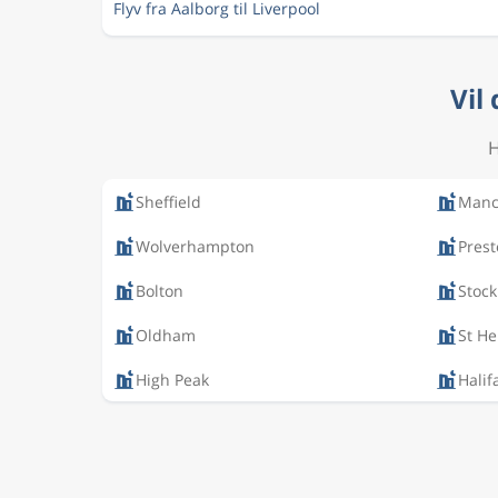
Flyv fra Aalborg til Liverpool
Vil
H
Sheffield
Manc
Wolverhampton
Pres
Bolton
Stock
Oldham
St He
High Peak
Halif