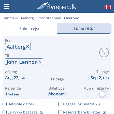
Danmark
Aalborg
Storbritannien
Liverpool
Tur & retur
Enkeltrejse
Fra
Aalborg
Til
John Lennon
Afgang
Tilbage
Aug 22,
Sep 2,
Lør
Ons
11 dage
Rejsende
Billettype
Kun direkte fly
1
Økonomi
Voksen
Fleksible datoer
Bagage inkluderet
Carry-on baggage
Reserverbare billetter