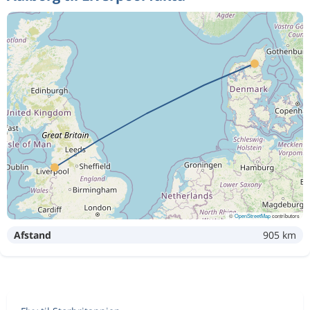
©
OpenStreetMap
contributors
Afstand
905 km