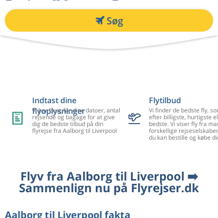
Søg
Indtast dine
Flytilbud
flyoplysninger
Vi har brug for dine datoer, antal
Vi finder de bedste fly, so
rejsende og bagage for at give
efter billigste, hurtigste el
dig de bedste tilbud på din
bedste. Vi viser fly fra m
flyrejse fra Aalborg til Liverpool
forskellige rejseselskaber
du kan bestille og købe di
Flyv fra Aalborg til Liverpool ➡️
Sammenlign nu på Flyrejser.dk
Aalborg til Liverpool fakta