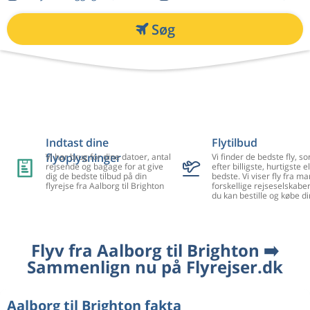
Søg
Indtast dine
Flytilbud
flyoplysninger
Vi har brug for dine datoer, antal
Vi finder de bedste fly, so
rejsende og bagage for at give
efter billigste, hurtigste el
dig de bedste tilbud på din
bedste. Vi viser fly fra m
flyrejse fra Aalborg til Brighton
forskellige rejseselskaber
du kan bestille og købe di
Flyv fra Aalborg til Brighton ➡️
Sammenlign nu på Flyrejser.dk
Aalborg til Brighton fakta