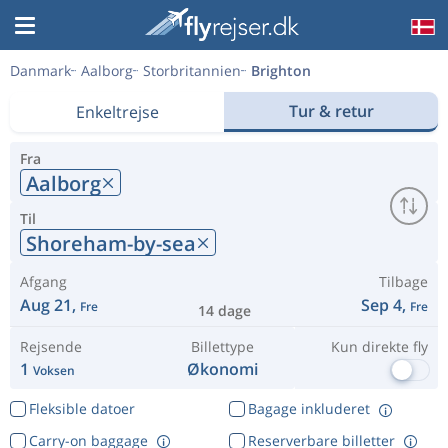
Danmark
Aalborg
Storbritannien
Brighton
Tur & retur
Enkeltrejse
Fra
Aalborg
Til
Shoreham-by-sea
Afgang
Tilbage
Aug 21,
Sep 4,
Fre
Fre
14 dage
Rejsende
Billettype
Kun direkte fly
1
Økonomi
Voksen
Fleksible datoer
Bagage inkluderet
Carry-on baggage
Reserverbare billetter