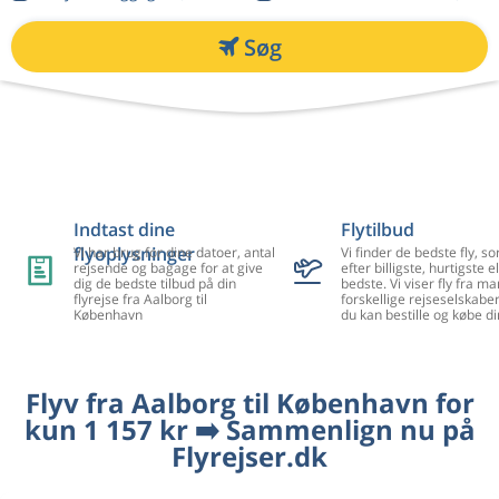
Søg
Indtast dine
Flytilbud
flyoplysninger
Vi har brug for dine datoer, antal
Vi finder de bedste fly, so
rejsende og bagage for at give
efter billigste, hurtigste el
dig de bedste tilbud på din
bedste. Vi viser fly fra m
flyrejse fra Aalborg til
forskellige rejseselskaber
København
du kan bestille og købe di
Flyv fra Aalborg til København for
kun 1 157 kr ➡️ Sammenlign nu på
Flyrejser.dk