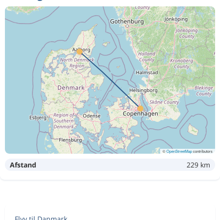
Sep 1
København
Aalborg
Sep 8
Aalborg
København
2 152 kr
Sep 9
København
Aalborg
Aug 18
Aalborg
København
1 157 kr
Sep 1
København
Aalborg
Sep 8
Aalborg
København
2 152 kr
Sep 9
København
Aalborg
©
OpenStreetMap
contributors
Afstand
229 km
Aug 18
Aalborg
København
1 157 kr
Sep 1
København
Aalborg
Sep 8
Aalborg
København
2 152 kr
Flyv til Danmark