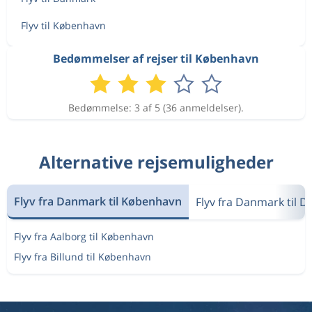
Sep 9
København
Aalborg
Flyv til København
Aug 18
Aalborg
København
Bedømmelser af rejser til København
1 157 kr
Sep 1
København
Aalborg
Bedømmelse: 3 af 5 (36 anmeldelser).
Sep 8
Aalborg
København
2 152 kr
Sep 9
København
Aalborg
Alternative rejsemuligheder
Aug 18
Aalborg
København
1 157 kr
Flyv fra Danmark til København
Sep 1
Flyv fra Danmark til 
København
Aalborg
Flyv fra Aalborg til København
Flyv fra Billund til København