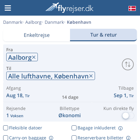
Danmark
Aalborg
Danmark
København
Tur & retur
Enkeltrejse
Fra
Aalborg
Til
Alle lufthavne,
København
Afgang
Tilbage
Aug 18,
Sep 1,
Tir
Tir
14 dage
Rejsende
Billettype
Kun direkte fly
1
Økonomi
Voksen
Fleksible datoer
Bagage inkluderet
Carry-on baggage
Reserverbare billetter