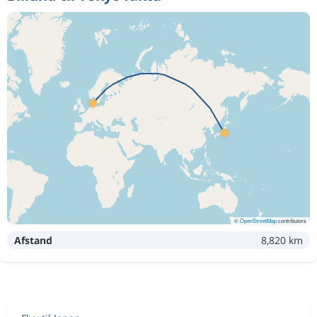
©
OpenStreetMap
contributors
Afstand
8,820 km