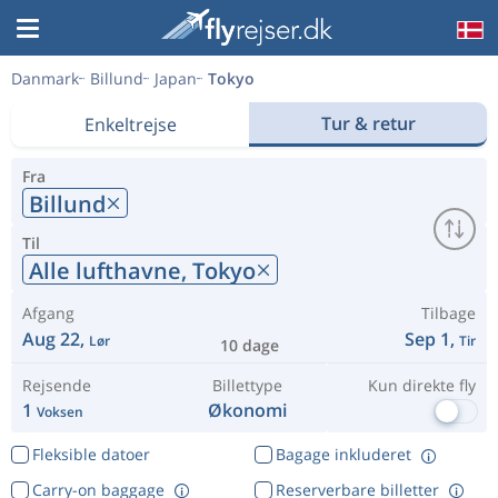
Danmark
Billund
Japan
Tokyo
Tur & retur
Enkeltrejse
Fra
Billund
Til
Alle lufthavne,
Tokyo
Afgang
Tilbage
Aug 22,
Sep 1,
Lør
Tir
10 dage
Rejsende
Billettype
Kun direkte fly
1
Økonomi
Voksen
Fleksible datoer
Bagage inkluderet
Carry-on baggage
Reserverbare billetter