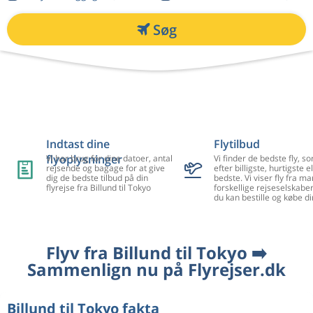
Søg
Indtast dine
Flytilbud
flyoplysninger
Vi har brug for dine datoer, antal
Vi finder de bedste fly, so
rejsende og bagage for at give
efter billigste, hurtigste el
dig de bedste tilbud på din
bedste. Vi viser fly fra m
flyrejse fra Billund til Tokyo
forskellige rejseselskaber
du kan bestille og købe di
Flyv fra Billund til Tokyo ➡️
Sammenlign nu på Flyrejser.dk
Billund til Tokyo fakta