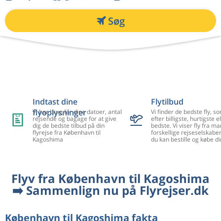
Søg
Indtast dine
Flytilbud
flyoplysninger
Vi har brug for dine datoer, antal
Vi finder de bedste fly, so
rejsende og bagage for at give
efter billigste, hurtigste el
dig de bedste tilbud på din
bedste. Vi viser fly fra m
flyrejse fra København til
forskellige rejseselskaber
Kagoshima
du kan bestille og købe di
Flyv fra København til Kagoshima
➡️ Sammenlign nu på Flyrejser.dk
København til Kagoshima fakta