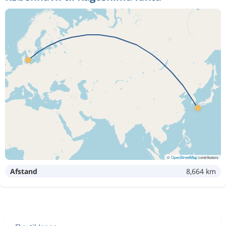
©
OpenStreetMap
contributors
Afstand
8,664 km