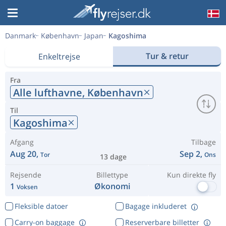
Danmark
København
Japan
Kagoshima
Tur & retur
Enkeltrejse
Fra
Alle lufthavne,
København
Til
Kagoshima
Afgang
Tilbage
Aug 20,
Sep 2,
Tor
Ons
13 dage
Rejsende
Billettype
Kun direkte fly
1
Økonomi
Voksen
Fleksible datoer
Bagage inkluderet
Carry-on baggage
Reserverbare billetter