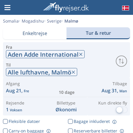
Somalia
Mogadishu
Sverige
Malmø
Tur & retur
Enkeltrejse
Fra
Aden Adde International
Til
Alle lufthavne,
Malmö
Afgang
Tilbage
Aug 21,
Aug 31,
Fre
Man
10 dage
Rejsende
Billettype
Kun direkte fly
1
Økonomi
Voksen
Fleksible datoer
Bagage inkluderet
Carry-on baggage
Reserverbare billetter