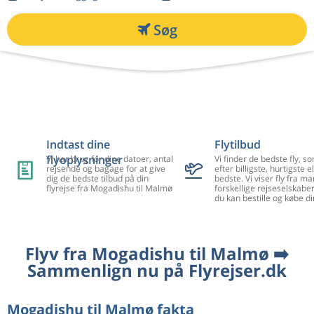
Søg
Indtast dine
Flytilbud
flyoplysninger
Vi har brug for dine datoer, antal
Vi finder de bedste fly, so
rejsende og bagage for at give
efter billigste, hurtigste el
dig de bedste tilbud på din
bedste. Vi viser fly fra m
flyrejse fra Mogadishu til Malmø
forskellige rejseselskaber
du kan bestille og købe di
Flyv fra Mogadishu til Malmø ➡️
Sammenlign nu på Flyrejser.dk
Mogadishu til Malmø fakta