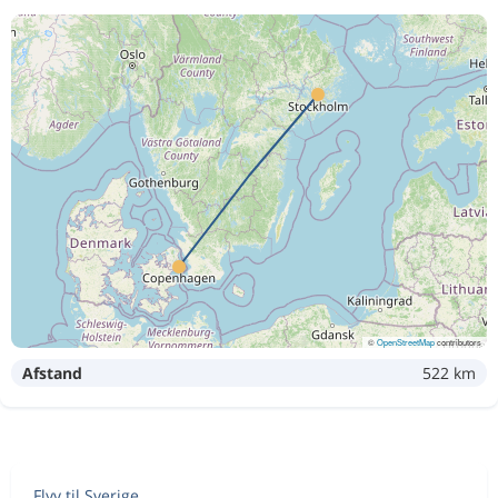
©
OpenStreetMap
contributors
Afstand
522 km
Flyv til Sverige