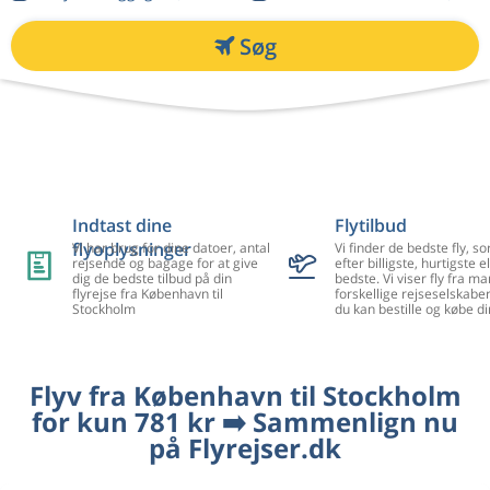
Søg
Indtast dine
Flytilbud
flyoplysninger
Vi har brug for dine datoer, antal
Vi finder de bedste fly, so
rejsende og bagage for at give
efter billigste, hurtigste el
dig de bedste tilbud på din
bedste. Vi viser fly fra m
flyrejse fra København til
forskellige rejseselskaber
Stockholm
du kan bestille og købe di
Flyv fra København til Stockholm
for kun 781 kr ➡️ Sammenlign nu
på Flyrejser.dk