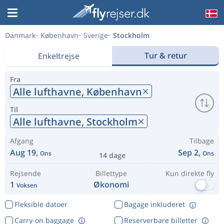
Danmark
København
Sverige
Stockholm
Tur & retur
Enkeltrejse
Fra
Alle lufthavne,
København
Til
Alle lufthavne,
Stockholm
Afgang
Tilbage
Aug 19,
Sep 2,
Ons
Ons
14 dage
Rejsende
Billettype
Kun direkte fly
1
Økonomi
Voksen
Fleksible datoer
Bagage inkluderet
Carry-on baggage
Reserverbare billetter