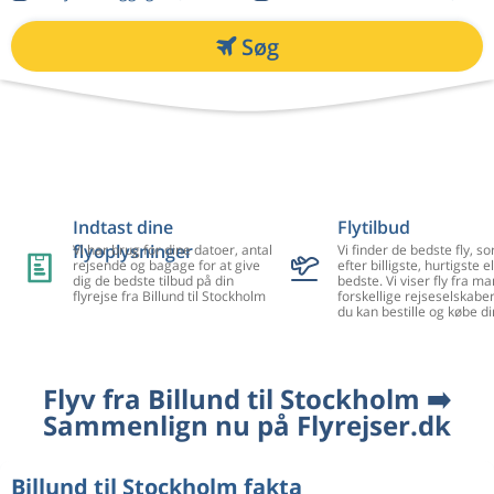
Søg
Indtast dine
Flytilbud
flyoplysninger
Vi har brug for dine datoer, antal
Vi finder de bedste fly, so
rejsende og bagage for at give
efter billigste, hurtigste el
dig de bedste tilbud på din
bedste. Vi viser fly fra m
flyrejse fra Billund til Stockholm
forskellige rejseselskaber
du kan bestille og købe di
Flyv fra Billund til Stockholm ➡️
Sammenlign nu på Flyrejser.dk
Billund til Stockholm fakta