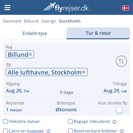
Danmark
Billund
Sverige
Stockholm
Tur & retur
Enkeltrejse
Fra
Billund
Til
Alle lufthavne,
Stockholm
Afgang
Tilbage
Aug 20,
Aug 29,
Tor
Lør
9 dage
Rejsende
Billettype
Kun direkte fly
1
Økonomi
Voksen
Fleksible datoer
Bagage inkluderet
Carry-on baggage
Reserverbare billetter