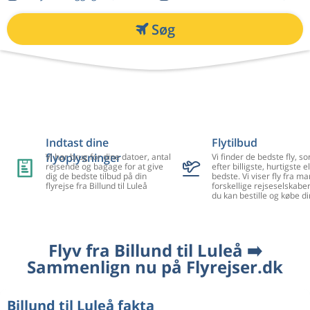
Søg
Indtast dine
Flytilbud
flyoplysninger
Vi har brug for dine datoer, antal
Vi finder de bedste fly, so
rejsende og bagage for at give
efter billigste, hurtigste el
dig de bedste tilbud på din
bedste. Vi viser fly fra m
flyrejse fra Billund til Luleå
forskellige rejseselskaber
du kan bestille og købe di
Flyv fra Billund til Luleå ➡️
Sammenlign nu på Flyrejser.dk
Billund til Luleå fakta