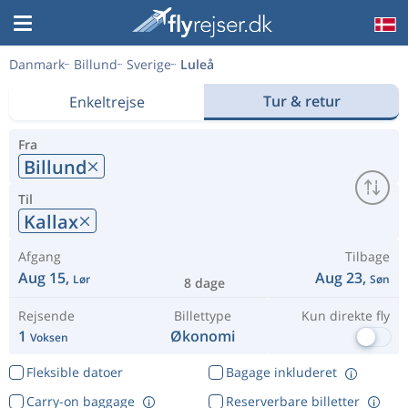
Danmark
Billund
Sverige
Luleå
Tur & retur
Enkeltrejse
Fra
Billund
Til
Kallax
Afgang
Tilbage
Aug 15,
Aug 23,
Lør
Søn
8 dage
Rejsende
Billettype
Kun direkte fly
1
Økonomi
Voksen
Fleksible datoer
Bagage inkluderet
Carry-on baggage
Reserverbare billetter