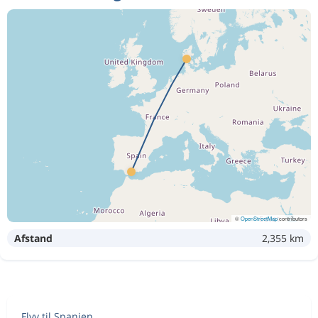
©
OpenStreetMap
contributors
Afstand
2,355 km
Flyv til Spanien