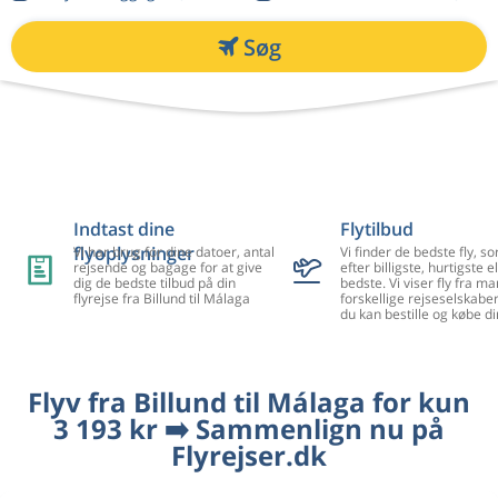
Søg
Indtast dine
Flytilbud
flyoplysninger
Vi har brug for dine datoer, antal
Vi finder de bedste fly, so
rejsende og bagage for at give
efter billigste, hurtigste el
dig de bedste tilbud på din
bedste. Vi viser fly fra m
flyrejse fra Billund til Málaga
forskellige rejseselskaber
du kan bestille og købe di
Flyv fra Billund til Málaga for kun
3 193 kr ➡️ Sammenlign nu på
Flyrejser.dk