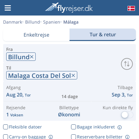
Danmark
Billund
Spanien
Málaga
Tur & retur
Enkeltrejse
Fra
Billund
Til
Malaga Costa Del Sol
Afgang
Tilbage
Aug 20,
Sep 3,
Tor
Tor
14 dage
Rejsende
Billettype
Kun direkte fly
1
Økonomi
Voksen
Fleksible datoer
Bagage inkluderet
Carry-on baggage
Reserverbare billetter