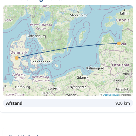
©
OpenStreetMap
contributors
Afstand
920 km