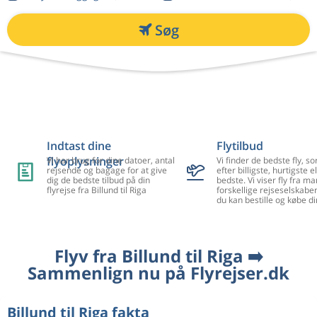
Søg
Indtast dine
Flytilbud
flyoplysninger
Vi har brug for dine datoer, antal
Vi finder de bedste fly, so
rejsende og bagage for at give
efter billigste, hurtigste el
dig de bedste tilbud på din
bedste. Vi viser fly fra m
flyrejse fra Billund til Riga
forskellige rejseselskaber
du kan bestille og købe di
Flyv fra Billund til Riga ➡️
Sammenlign nu på Flyrejser.dk
Billund til Riga fakta