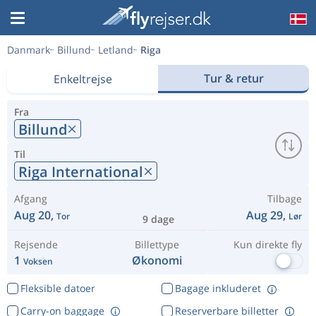
Danmark
Billund
Letland
Riga
Tur & retur
Enkeltrejse
Fra
Billund
Til
Riga International
Afgang
Tilbage
Aug 20,
Aug 29,
Tor
Lør
9 dage
Rejsende
Billettype
Kun direkte fly
1
Økonomi
Voksen
Fleksible datoer
Bagage inkluderet
Carry-on baggage
Reserverbare billetter