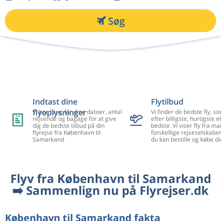
Søg
Indtast dine
Flytilbud
flyoplysninger
Vi har brug for dine datoer, antal
Vi finder de bedste fly, so
rejsende og bagage for at give
efter billigste, hurtigste el
dig de bedste tilbud på din
bedste. Vi viser fly fra m
flyrejse fra København til
forskellige rejseselskaber
Samarkand
du kan bestille og købe di
Flyv fra København til Samarkand
➡️ Sammenlign nu på Flyrejser.dk
København til Samarkand fakta