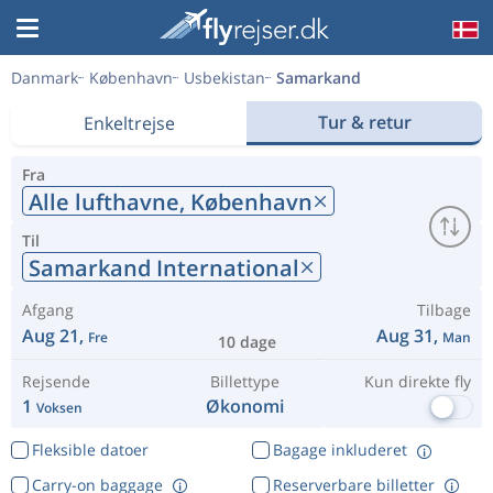
Danmark
København
Usbekistan
Samarkand
Tur & retur
Enkeltrejse
Fra
Alle lufthavne,
København
Til
Samarkand International
Afgang
Tilbage
Aug 21,
Aug 31,
Fre
Man
10 dage
Rejsende
Billettype
Kun direkte fly
1
Økonomi
Voksen
Fleksible datoer
Bagage inkluderet
Carry-on baggage
Reserverbare billetter