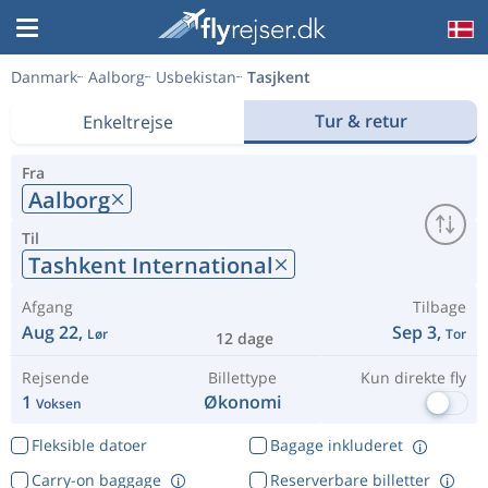
Danmark
Aalborg
Usbekistan
Tasjkent
Tur & retur
Enkeltrejse
Fra
Aalborg
Til
Tashkent International
Afgang
Tilbage
Aug 22,
Sep 3,
Lør
Tor
12 dage
Rejsende
Billettype
Kun direkte fly
1
Økonomi
Voksen
Fleksible datoer
Bagage inkluderet
Carry-on baggage
Reserverbare billetter