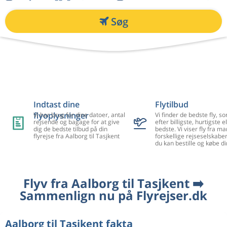
Søg
Indtast dine
Flytilbud
flyoplysninger
Vi har brug for dine datoer, antal
Vi finder de bedste fly, so
rejsende og bagage for at give
efter billigste, hurtigste el
dig de bedste tilbud på din
bedste. Vi viser fly fra m
flyrejse fra Aalborg til Tasjkent
forskellige rejseselskaber
du kan bestille og købe di
Flyv fra Aalborg til Tasjkent ➡️
Sammenlign nu på Flyrejser.dk
Aalborg til Tasjkent fakta