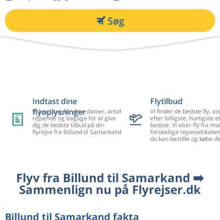
Søg
Indtast dine
Flytilbud
flyoplysninger
Vi har brug for dine datoer, antal
Vi finder de bedste fly, so
rejsende og bagage for at give
efter billigste, hurtigste el
dig de bedste tilbud på din
bedste. Vi viser fly fra m
flyrejse fra Billund til Samarkand
forskellige rejseselskaber
du kan bestille og købe di
Flyv fra Billund til Samarkand ➡️
Sammenlign nu på Flyrejser.dk
Billund til Samarkand fakta