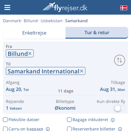
Danmark
Billund
Usbekistan
Samarkand
Tur & retur
Enkeltrejse
Fra
Billund
Til
Samarkand International
Afgang
Tilbage
Aug 20,
Aug 31,
Tor
Man
11 dage
Rejsende
Billettype
Kun direkte fly
1
Økonomi
Voksen
Fleksible datoer
Bagage inkluderet
Carry-on baggage
Reserverbare billetter