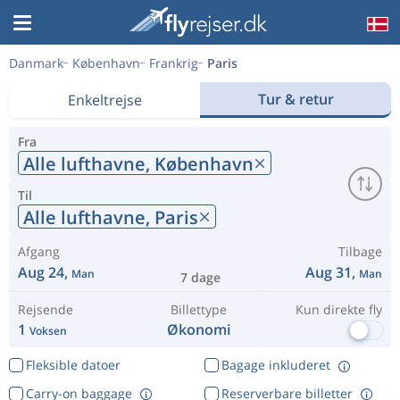
Danmark
København
Frankrig
Paris
Tur & retur
Enkeltrejse
Fra
Alle lufthavne,
København
Til
Alle lufthavne,
Paris
Afgang
Tilbage
Aug 24,
Aug 31,
Man
Man
7 dage
Rejsende
Billettype
Kun direkte fly
1
Økonomi
Voksen
Fleksible datoer
Bagage inkluderet
Carry-on baggage
Reserverbare billetter