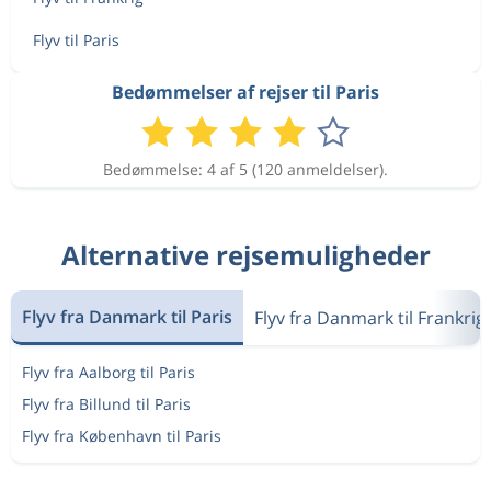
Sep 8
Paris
København
Flyv til Paris
Sep 8
København
Paris
Bedømmelser af rejser til Paris
1 147 kr
Sep 8
Paris
København
Bedømmelse: 4 af 5 (120 anmeldelser).
Sep 4
København
Paris
1 282 kr
Sep 7
Paris
København
Alternative rejsemuligheder
Sep 4
København
Paris
3 846 kr
Flyv fra Danmark til Paris
Sep 7
Flyv fra Danmark til Frankrig
Paris
København
Flyv fra Aalborg til Paris
Sep 4
København
Paris
1 244 kr
Flyv fra Billund til Paris
Sep 8
Paris
København
Flyv fra København til Paris
Sep 8
København
Paris