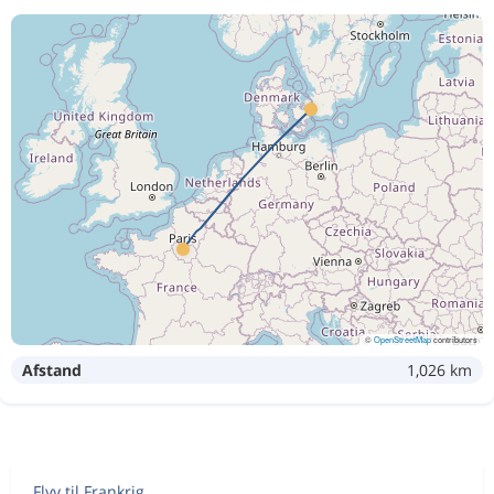
Sep 7
Paris
København
Sep 4
København
Paris
1 244 kr
Sep 8
Paris
København
Sep 8
København
Paris
1 147 kr
Sep 8
Paris
København
Sep 4
København
Paris
1 282 kr
Sep 7
Paris
København
©
OpenStreetMap
contributors
Afstand
1,026 km
Sep 4
København
Paris
3 846 kr
Sep 7
Paris
København
Sep 4
København
Paris
1 244 kr
Flyv til Frankrig