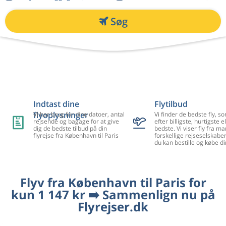
Søg
Indtast dine
Flytilbud
flyoplysninger
Vi har brug for dine datoer, antal
Vi finder de bedste fly, so
rejsende og bagage for at give
efter billigste, hurtigste el
dig de bedste tilbud på din
bedste. Vi viser fly fra m
flyrejse fra København til Paris
forskellige rejseselskaber
du kan bestille og købe di
Flyv fra København til Paris for
kun 1 147 kr ➡️ Sammenlign nu på
Flyrejser.dk