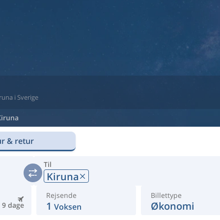
iruna i Sverige
Kiruna
r & retur
Til
Kiruna
Rejsende
Billettype
1
Økonomi
9 dage
Voksen