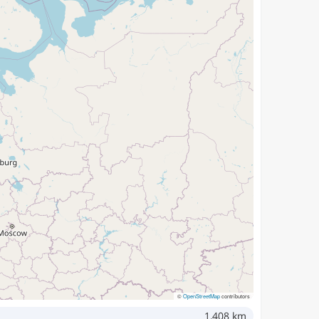
©
OpenStreetMap
contributors
1,408 km