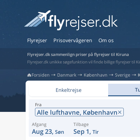
Flyrejser
Prisovervågeren
Om os
Flyrejser.dk sammenlign priser på flyrejser til Kiruna
Flyrejser.dk unikke søgefunktion vil finde billige flyrejser til K
Forsiden
Danmark
København
Sverige
Tu
Enkeltrejse
Fra
Alle lufthavne,
København
Afgang
Tilbage
Aug 23,
Sep 1,
Søn
Tir