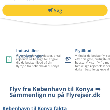
Søg
Indtast dine
Flytilbud
flyoplysninger
Vi har brug for dine datoer, antal
Vi finder de bedste fly, so
rejsende og bagage for at give
efter billigste, hurtigste el
dig de bedste tilbud på din
bedste. Vi viser fly fra m
flyrejse fra København til Konya
forskellige rejseselskaber
du kan bestille og købe di
Flyv fra København til Konya ➡️
Sammenlign nu på Flyrejser.dk
København til Konya fakta