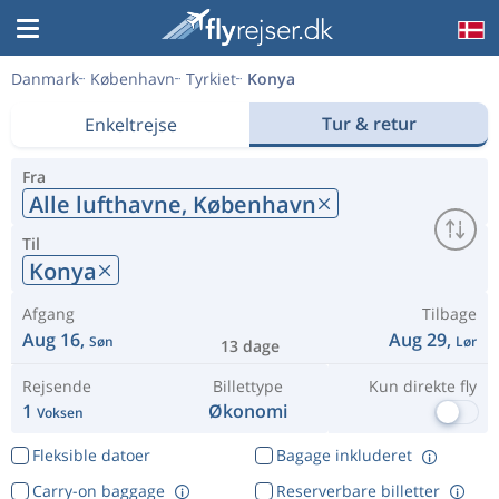
Danmark
København
Tyrkiet
Konya
Tur & retur
Enkeltrejse
Fra
Alle lufthavne,
København
Til
Konya
Afgang
Tilbage
Aug 16,
Aug 29,
Søn
Lør
13 dage
Rejsende
Billettype
Kun direkte fly
1
Økonomi
Voksen
Fleksible datoer
Bagage inkluderet
Carry-on baggage
Reserverbare billetter