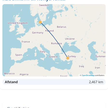
©
OpenStreetMap
contributors
Afstand
2,467 km