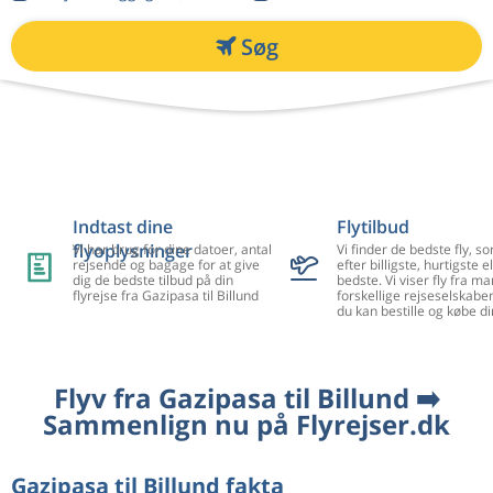
Søg
Indtast dine
Flytilbud
flyoplysninger
Vi har brug for dine datoer, antal
Vi finder de bedste fly, so
rejsende og bagage for at give
efter billigste, hurtigste el
dig de bedste tilbud på din
bedste. Vi viser fly fra m
flyrejse fra Gazipasa til Billund
forskellige rejseselskaber
du kan bestille og købe di
Flyv fra Gazipasa til Billund ➡️
Sammenlign nu på Flyrejser.dk
Gazipasa til Billund fakta