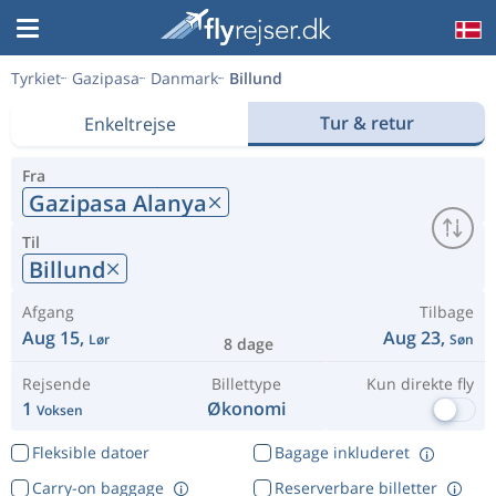
Tyrkiet
Gazipasa
Danmark
Billund
Tur & retur
Enkeltrejse
Fra
Gazipasa Alanya
Til
Billund
Afgang
Tilbage
Aug 15,
Aug 23,
Lør
Søn
8 dage
Rejsende
Billettype
Kun direkte fly
1
Økonomi
Voksen
Fleksible datoer
Bagage inkluderet
Carry-on baggage
Reserverbare billetter