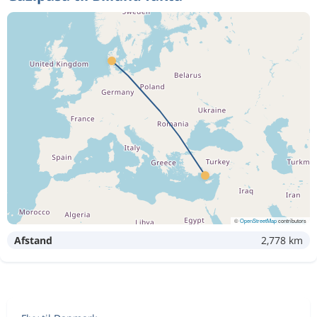
©
OpenStreetMap
contributors
Afstand
2,778 km