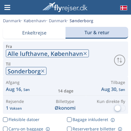
Danmark
København
Danmark
Sønderborg
Tur & retur
Enkeltrejse
Fra
Alle lufthavne,
København
Til
Sonderborg
Afgang
Tilbage
Aug 16,
Aug 30,
Søn
Søn
14 dage
Rejsende
Billettype
Kun direkte fly
1
Økonomi
Voksen
Fleksible datoer
Bagage inkluderet
Carry-on baggage
Reserverbare billetter