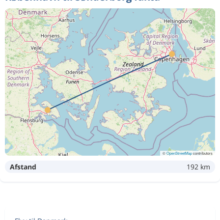
©
OpenStreetMap
contributors
Afstand
192 km