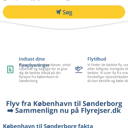
Søg
Indtast dine
Flytilbud
flyoplysninger
Vi har brug for dine datoer, antal
Vi finder de bedste fly, so
rejsende og bagage for at give
efter billigste, hurtigste el
dig de bedste tilbud på din
bedste. Vi viser fly fra m
flyrejse fra København til
forskellige rejseselskaber
Sønderborg
du kan bestille og købe di
Flyv fra København til Sønderborg
➡️ Sammenlign nu på Flyrejser.dk
København til Sønderborg fakta