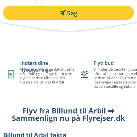
Søg
Indtast dine
Flytilbud
flyoplysninger
Vi har brug for dine datoer, antal
Vi finder de bedste fly, so
rejsende og bagage for at give
efter billigste, hurtigste el
dig de bedste tilbud på din
bedste. Vi viser fly fra m
flyrejse fra Billund til Arbil
forskellige rejseselskaber
du kan bestille og købe di
Flyv fra Billund til Arbil ➡️
Sammenlign nu på Flyrejser.dk
Billund til Arbil fakta