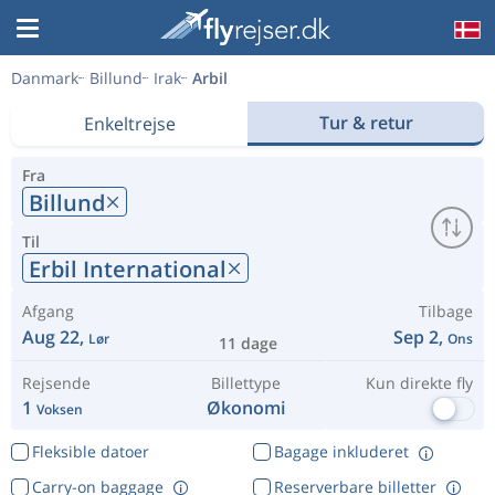
Danmark
Billund
Irak
Arbil
Tur & retur
Enkeltrejse
Fra
Billund
Til
Erbil International
Afgang
Tilbage
Aug 22,
Sep 2,
Lør
Ons
11 dage
Rejsende
Billettype
Kun direkte fly
1
Økonomi
Voksen
Fleksible datoer
Bagage inkluderet
Carry-on baggage
Reserverbare billetter