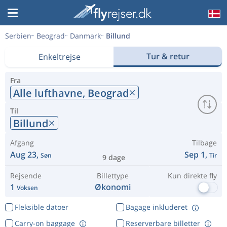
Serbien
Beograd
Danmark
Billund
Tur & retur
Enkeltrejse
Fra
Alle lufthavne,
Beograd
Til
Billund
Afgang
Tilbage
Aug 23,
Sep 1,
Søn
Tir
9 dage
Rejsende
Billettype
Kun direkte fly
1
Økonomi
Voksen
Fleksible datoer
Bagage inkluderet
Carry-on baggage
Reserverbare billetter