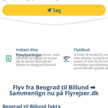
Søg
Indtast dine
Flytilbud
flyoplysninger
Vi har brug for dine datoer, antal
Vi finder de bedste fly, so
rejsende og bagage for at give
efter billigste, hurtigste el
dig de bedste tilbud på din
bedste. Vi viser fly fra m
flyrejse fra Beograd til Billund
forskellige rejseselskaber
du kan bestille og købe di
Flyv fra Beograd til Billund ➡️
Sammenlign nu på Flyrejser.dk
Beograd til Billund fakta