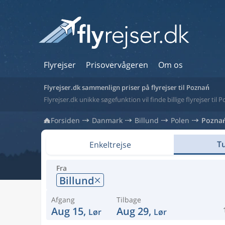
Flyrejser
Prisovervågeren
Om os
Flyrejser.dk sammenlign priser på flyrejser til Poznań
Flyrejser.dk unikke søgefunktion vil finde billige flyrejser til 
Forsiden
Danmark
Billund
Polen
Pozna
Tu
Enkeltrejse
Fra
Billund
Afgang
Tilbage
Aug 15,
Aug 29,
Lør
Lør