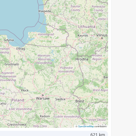
©
OpenStreetMap
contributors
621 km