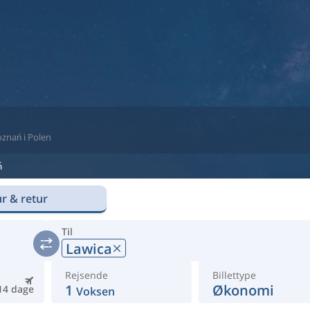
Poznań i Polen
ń
r & retur
Til
Lawica
Rejsende
Billettype
1
Økonomi
14 dage
Voksen