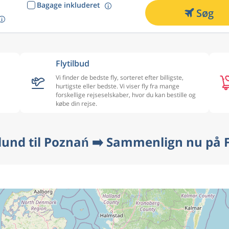
Bagage inkluderet
Søg
Flytilbud
Vi finder de bedste fly, sorteret efter billigste,
hurtigste eller bedste. Vi viser fly fra mange
forskellige rejseselskaber, hvor du kan bestille og
købe din rejse.
illund til Poznań ➡️ Sammenlign nu på F