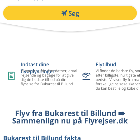
Søg
Indtast dine
Flytilbud
flyoplysninger
Vi har brug for dine datoer, antal
Vi finder de bedste fly, so
rejsende og bagage for at give
efter billigste, hurtigste el
dig de bedste tilbud på din
bedste. Vi viser fly fra m
flyrejse fra Bukarest til Billund
forskellige rejseselskaber
du kan bestille og købe di
Flyv fra Bukarest til Billund ➡️
Sammenlign nu på Flyrejser.dk
Bukarest til Billund fakta