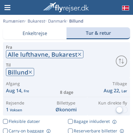
Rumænien
Bukarest
Danmark
Billund
Tur & retur
Enkeltrejse
Fra
Alle lufthavne,
Bukarest
Til
Billund
Afgang
Tilbage
Aug 14,
Aug 22,
Fre
Lør
8 dage
Rejsende
Billettype
Kun direkte fly
1
Økonomi
Voksen
Fleksible datoer
Bagage inkluderet
Carry-on baggage
Reserverbare billetter