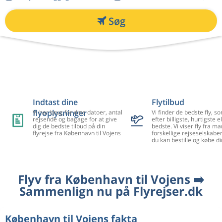
Søg
Indtast dine
Flytilbud
flyoplysninger
Vi har brug for dine datoer, antal
Vi finder de bedste fly, so
rejsende og bagage for at give
efter billigste, hurtigste el
dig de bedste tilbud på din
bedste. Vi viser fly fra m
flyrejse fra København til Vojens
forskellige rejseselskaber
du kan bestille og købe di
Flyv fra København til Vojens ➡️
Sammenlign nu på Flyrejser.dk
København til Vojens fakta