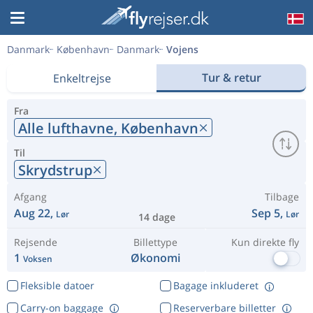
Danmark
København
Danmark
Vojens
Tur & retur
Enkeltrejse
Fra
Alle lufthavne,
København
Til
Skrydstrup
Afgang
Tilbage
Aug 22,
Sep 5,
Lør
Lør
14 dage
Rejsende
Billettype
Kun direkte fly
1
Økonomi
Voksen
Fleksible datoer
Bagage inkluderet
Carry-on baggage
Reserverbare billetter