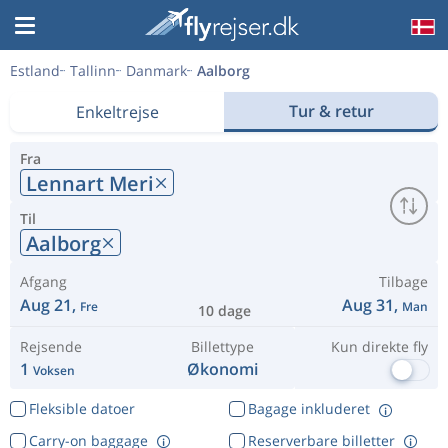
Estland
Tallinn
Danmark
Aalborg
Tur & retur
Enkeltrejse
Fra
Lennart Meri
Til
Aalborg
Afgang
Tilbage
Aug 21,
Aug 31,
Fre
Man
10 dage
Rejsende
Billettype
Kun direkte fly
1
Økonomi
Voksen
Fleksible datoer
Bagage inkluderet
Carry-on baggage
Reserverbare billetter