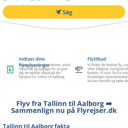
Søg
Indtast dine
Flytilbud
flyoplysninger
Vi har brug for dine datoer, antal
Vi finder de bedste fly, so
rejsende og bagage for at give
efter billigste, hurtigste el
dig de bedste tilbud på din
bedste. Vi viser fly fra m
flyrejse fra Tallinn til Aalborg
forskellige rejseselskaber
du kan bestille og købe di
Flyv fra Tallinn til Aalborg ➡️
Sammenlign nu på Flyrejser.dk
Tallinn til Aalborg fakta