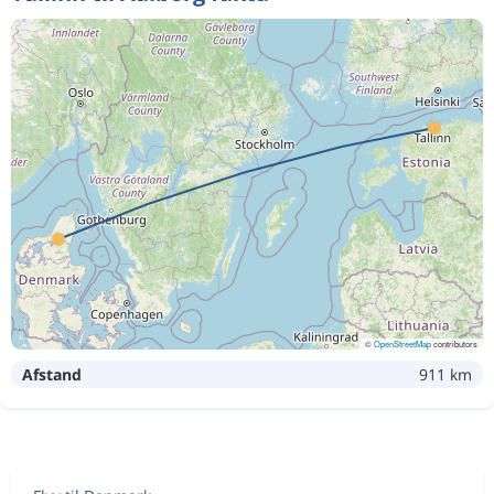
©
OpenStreetMap
contributors
Afstand
911 km