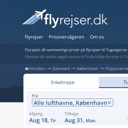
Flyrejser
Prisovervågeren
Om os
Flyrejser.dk sammenlign priser på flyrejser til Tuguegarao
Flyrejser.dk unikke søgefunktion vil finde billige flyrejser til 
Forsiden
Danmark
København
Filippinern
Tu
Enkeltrejse
Fra
Alle lufthavne,
København
Afgang
Tilbage
Aug 18,
Aug 31,
Tir
Man