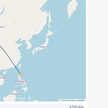
©
OpenStreetMap
contributors
9,535 km