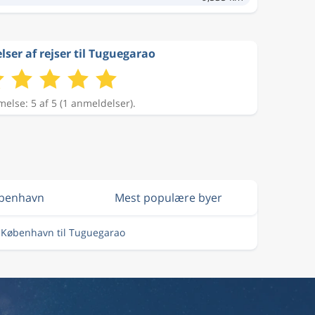
er af rejser til Tuguegarao
lse: 5 af 5 (1 anmeldelser).
øbenhavn
Mest populære byer
a København til Tuguegarao