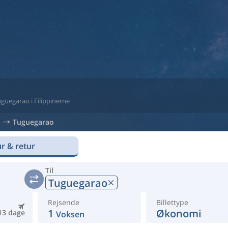
Tuguegarao i Filippinerne
e
Tuguegarao
r & retur
Til
Tuguegarao
Rejsende
Billettype
1
Økonomi
13 dage
Voksen