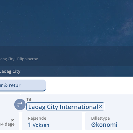
aoag City i Filippinerne
Laoag City
r & retur
Til
Laoag City International
Rejsende
Billettype
1
Økonomi
14 dage
Voksen