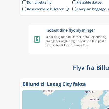
Kun direkte fly
Fleksible datoer
Reserverbare billetter
Carry-on baggage
Indtast dine flyoplysninger
Vi har brug for dine datoer, antal rejsende og
bagage for at give dig de bedste tilbud på din
flyrejse fra Billund til Laoag City
Flyv fra Bil
Billund til Laoag City fakta