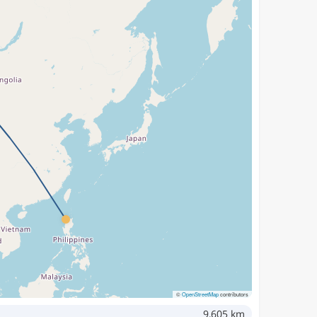
©
OpenStreetMap
contributors
9,605 km