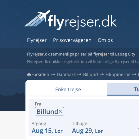
Flyrejser
Prisovervågeren
Om os
Flyrejser.dk sammenlign priser på flyrejser til Laoag City
Flyrejser.dk unikke søgefunktion vil finde billige flyrejser til L
Forsiden
Danmark
Billund
Filippinerne
Tu
Enkeltrejse
Fra
Billund
Afgang
Tilbage
Aug 15,
Aug 29,
Lør
Lør