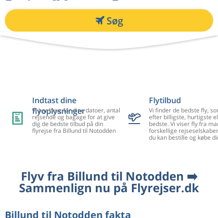
Søg
Indtast dine
Flytilbud
flyoplysninger
Vi har brug for dine datoer, antal
Vi finder de bedste fly, so
rejsende og bagage for at give
efter billigste, hurtigste el
dig de bedste tilbud på din
bedste. Vi viser fly fra m
flyrejse fra Billund til Notodden
forskellige rejseselskaber
du kan bestille og købe di
Flyv fra Billund til Notodden ➡️
Sammenlign nu på Flyrejser.dk
Billund til Notodden fakta