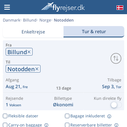
Danmark
Billund
Norge
Notodden
Tur & retur
Enkeltrejse
Fra
Billund
Til
Notodden
Afgang
Tilbage
Aug 21,
Sep 3,
Fre
Tor
13 dage
Rejsende
Billettype
Kun direkte fly
1
Økonomi
Voksen
Fleksible datoer
Bagage inkluderet
Carry-on baggage
Reserverbare billetter