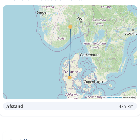
©
OpenStreetMap
contributors
Afstand
425 km