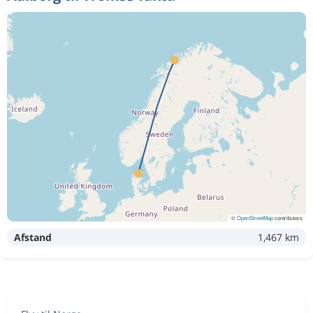
©
OpenStreetMap
contributors
Afstand
1,467 km