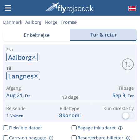
Danmark
Aalborg
Norge
Tromsø
Tur & retur
Enkeltrejse
Fra
Aalborg
Til
Langnes
Afgang
Tilbage
Aug 21,
Sep 3,
Fre
Tor
13 dage
Rejsende
Billettype
Kun direkte fly
1
Økonomi
Voksen
Fleksible datoer
Bagage inkluderet
Carry-on baggage
Reserverbare billetter