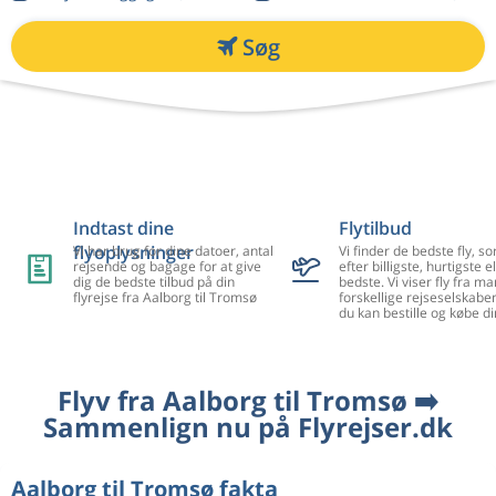
Søg
Indtast dine
Flytilbud
flyoplysninger
Vi har brug for dine datoer, antal
Vi finder de bedste fly, so
rejsende og bagage for at give
efter billigste, hurtigste el
dig de bedste tilbud på din
bedste. Vi viser fly fra m
flyrejse fra Aalborg til Tromsø
forskellige rejseselskaber
du kan bestille og købe di
Flyv fra Aalborg til Tromsø ➡️
Sammenlign nu på Flyrejser.dk
Aalborg til Tromsø fakta