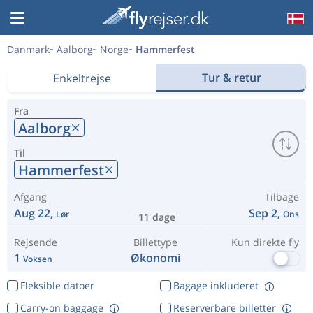
Danmark
Aalborg
Norge
Hammerfest
Tur & retur
Enkeltrejse
Fra
Aalborg
Til
Hammerfest
Afgang
Tilbage
Aug 22,
Sep 2,
Lør
Ons
11 dage
Rejsende
Billettype
Kun direkte fly
1
Økonomi
Voksen
Fleksible datoer
Bagage inkluderet
Carry-on baggage
Reserverbare billetter