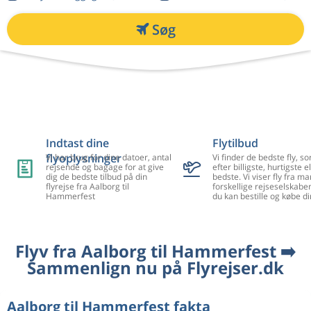
Søg
Indtast dine
Flytilbud
flyoplysninger
Vi har brug for dine datoer, antal
Vi finder de bedste fly, so
rejsende og bagage for at give
efter billigste, hurtigste el
dig de bedste tilbud på din
bedste. Vi viser fly fra m
flyrejse fra Aalborg til
forskellige rejseselskaber
Hammerfest
du kan bestille og købe di
Flyv fra Aalborg til Hammerfest ➡️
Sammenlign nu på Flyrejser.dk
Aalborg til Hammerfest fakta