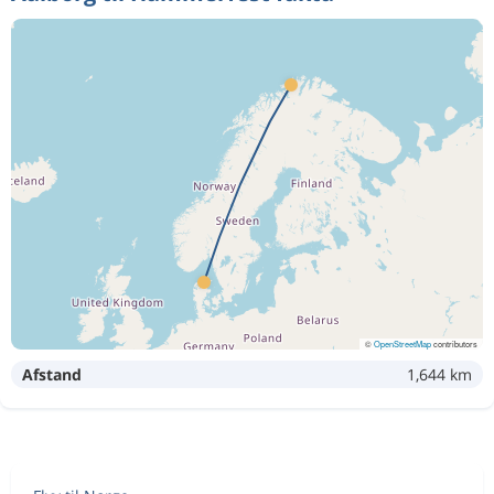
©
OpenStreetMap
contributors
Afstand
1,644 km