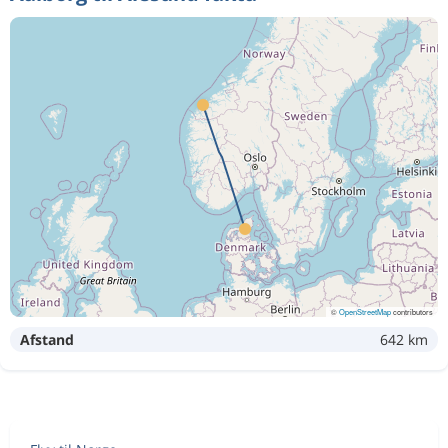
©
OpenStreetMap
contributors
Afstand
642 km