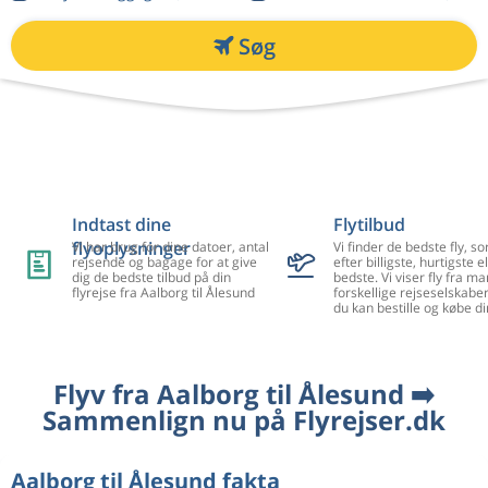
Søg
Indtast dine
Flytilbud
flyoplysninger
Vi har brug for dine datoer, antal
Vi finder de bedste fly, so
rejsende og bagage for at give
efter billigste, hurtigste el
dig de bedste tilbud på din
bedste. Vi viser fly fra m
flyrejse fra Aalborg til Ålesund
forskellige rejseselskaber
du kan bestille og købe di
Flyv fra Aalborg til Ålesund ➡️
Sammenlign nu på Flyrejser.dk
Aalborg til Ålesund fakta