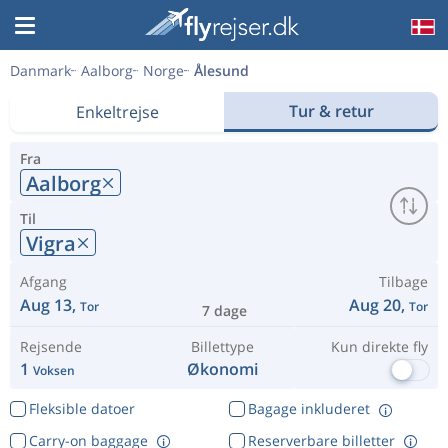
Danmark
Aalborg
Norge
Ålesund
Tur & retur
Enkeltrejse
Fra
Aalborg
Til
Vigra
Afgang
Tilbage
Aug 13,
Aug 20,
Tor
Tor
7 dage
Rejsende
Billettype
Kun direkte fly
1
Økonomi
Voksen
Fleksible datoer
Bagage inkluderet
Carry-on baggage
Reserverbare billetter