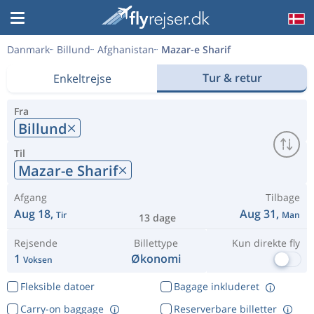
Danmark
Billund
Afghanistan
Mazar-e Sharif
Tur & retur
Enkeltrejse
Fra
Billund
Til
Mazar-e Sharif
Afgang
Tilbage
Aug 18,
Aug 31,
Tir
Man
13 dage
Rejsende
Billettype
Kun direkte fly
1
Økonomi
Voksen
Fleksible datoer
Bagage inkluderet
Carry-on baggage
Reserverbare billetter