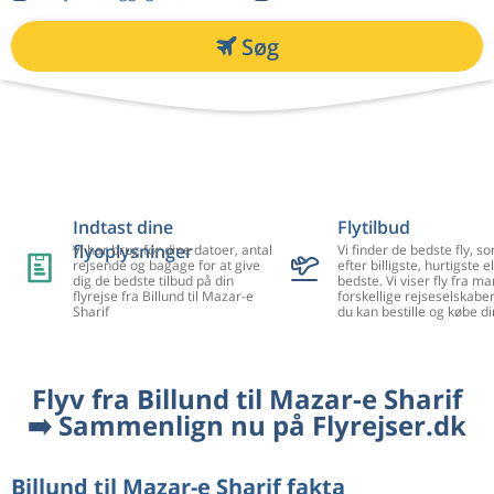
Søg
Indtast dine
Flytilbud
flyoplysninger
Vi har brug for dine datoer, antal
Vi finder de bedste fly, so
rejsende og bagage for at give
efter billigste, hurtigste el
dig de bedste tilbud på din
bedste. Vi viser fly fra m
flyrejse fra Billund til Mazar-e
forskellige rejseselskaber
Sharif
du kan bestille og købe di
Flyv fra Billund til Mazar-e Sharif
➡️ Sammenlign nu på Flyrejser.dk
Billund til Mazar-e Sharif fakta