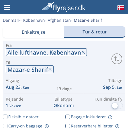
Danmark
København
Afghanistan
Mazar-e Sharif
Tur & retur
Enkeltrejse
Fra
Alle lufthavne,
København
Til
Mazar-e Sharif
Afgang
Tilbage
Aug 23,
Sep 5,
Søn
Lør
13 dage
Rejsende
Billettype
Kun direkte fly
1
Økonomi
Voksen
Fleksible datoer
Bagage inkluderet
Carry-on baggage
Reserverbare billetter