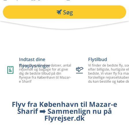
Søg
Indtast dine
Flytilbud
flyoplysninger
Vi har brug for dine datoer, antal
Vi finder de bedste fly, so
rejsende og bagage for at give
efter billigste, hurtigste el
dig de bedste tilbud på din
bedste. Vi viser fly fra m
flyrejse fra København til Mazar-
forskellige rejseselskaber
e Sharif
du kan bestille og købe di
Flyv fra København til Mazar-e
Sharif ➡️ Sammenlign nu på
Flyrejser.dk