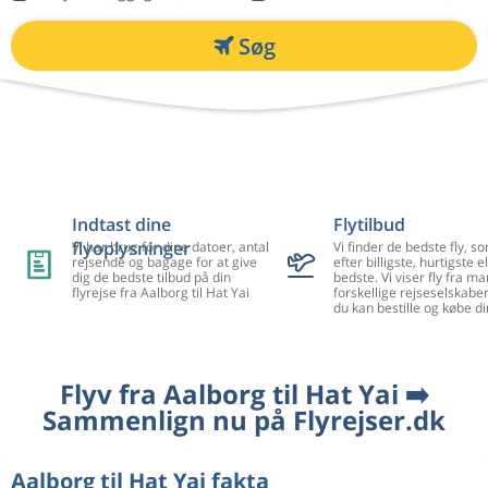
Søg
Indtast dine
Flytilbud
flyoplysninger
Vi har brug for dine datoer, antal
Vi finder de bedste fly, so
rejsende og bagage for at give
efter billigste, hurtigste el
dig de bedste tilbud på din
bedste. Vi viser fly fra m
flyrejse fra Aalborg til Hat Yai
forskellige rejseselskaber
du kan bestille og købe di
Flyv fra Aalborg til Hat Yai ➡️
Sammenlign nu på Flyrejser.dk
Aalborg til Hat Yai fakta