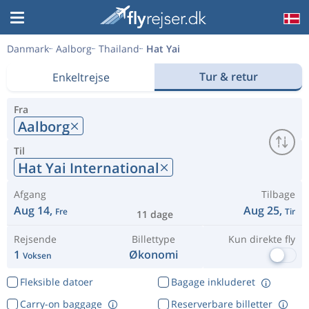
Danmark
Aalborg
Thailand
Hat Yai
Tur & retur
Enkeltrejse
Fra
Aalborg
Til
Hat Yai International
Afgang
Tilbage
Aug 14,
Aug 25,
Fre
Tir
11 dage
Rejsende
Billettype
Kun direkte fly
1
Økonomi
Voksen
Fleksible datoer
Bagage inkluderet
Carry-on baggage
Reserverbare billetter