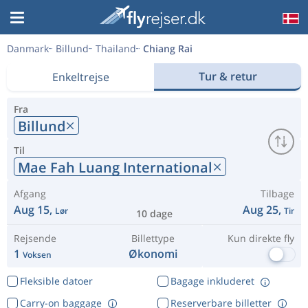
Danmark
Billund
Thailand
Chiang Rai
Tur & retur
Enkeltrejse
Fra
Billund
Til
Mae Fah Luang International
Afgang
Tilbage
Aug 15,
Aug 25,
Lør
Tir
10 dage
Rejsende
Billettype
Kun direkte fly
1
Økonomi
Voksen
Fleksible datoer
Bagage inkluderet
Carry-on baggage
Reserverbare billetter