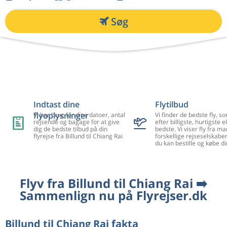
Søg
Indtast dine
Flytilbud
flyoplysninger
Vi har brug for dine datoer, antal
Vi finder de bedste fly, so
rejsende og bagage for at give
efter billigste, hurtigste el
dig de bedste tilbud på din
bedste. Vi viser fly fra m
flyrejse fra Billund til Chiang Rai
forskellige rejseselskaber
du kan bestille og købe di
Flyv fra Billund til Chiang Rai ➡️
Sammenlign nu på Flyrejser.dk
Billund til Chiang Rai fakta