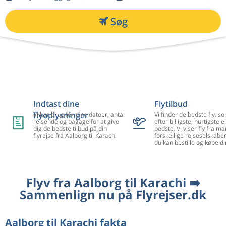
Søg
Indtast dine
Flytilbud
flyoplysninger
Vi har brug for dine datoer, antal
Vi finder de bedste fly, so
rejsende og bagage for at give
efter billigste, hurtigste el
dig de bedste tilbud på din
bedste. Vi viser fly fra m
flyrejse fra Aalborg til Karachi
forskellige rejseselskaber
du kan bestille og købe di
Flyv fra Aalborg til Karachi ➡️
Sammenlign nu på Flyrejser.dk
Aalborg til Karachi fakta