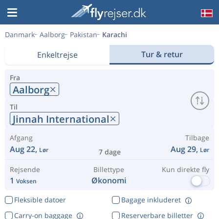
Danmark
Aalborg
Pakistan
Karachi
Tur & retur
Enkeltrejse
Fra
Aalborg
Til
Jinnah International
Afgang
Tilbage
Aug 22,
Aug 29,
Lør
Lør
7 dage
Rejsende
Billettype
Kun direkte fly
1
Økonomi
Voksen
Fleksible datoer
Bagage inkluderet
Carry-on baggage
Reserverbare billetter