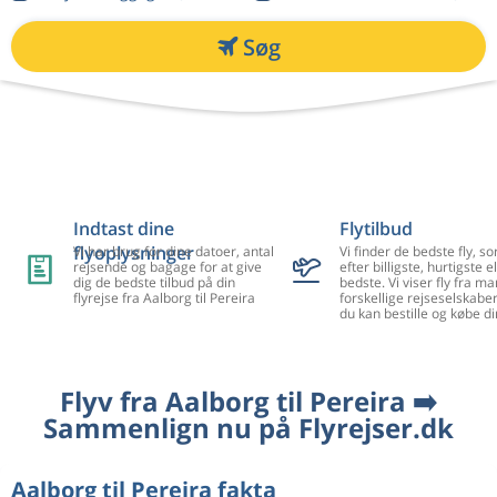
Søg
Indtast dine
Flytilbud
flyoplysninger
Vi har brug for dine datoer, antal
Vi finder de bedste fly, so
rejsende og bagage for at give
efter billigste, hurtigste el
dig de bedste tilbud på din
bedste. Vi viser fly fra m
flyrejse fra Aalborg til Pereira
forskellige rejseselskaber
du kan bestille og købe di
Flyv fra Aalborg til Pereira ➡️
Sammenlign nu på Flyrejser.dk
Aalborg til Pereira fakta