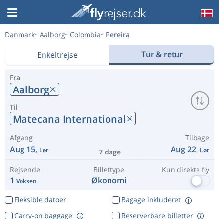
Danmark
Aalborg
Colombia
Pereira
Tur & retur
Enkeltrejse
Fra
Aalborg
Til
Matecana International
Afgang
Tilbage
Aug 15,
Aug 22,
Lør
Lør
7 dage
Rejsende
Billettype
Kun direkte fly
1
Økonomi
Voksen
Fleksible datoer
Bagage inkluderet
Carry-on baggage
Reserverbare billetter