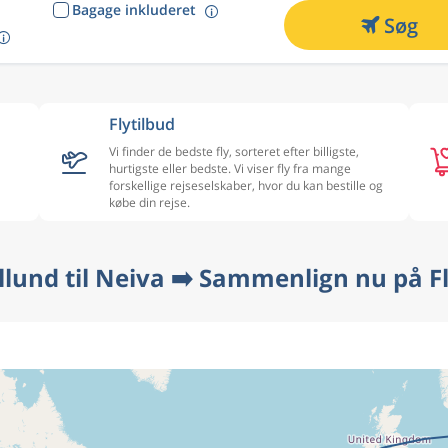
Bagage inkluderet
Søg
Flytilbud
Vi finder de bedste fly, sorteret efter billigste,
hurtigste eller bedste. Vi viser fly fra mange
forskellige rejseselskaber, hvor du kan bestille og
købe din rejse.
illund til Neiva ➡️ Sammenlign nu på F