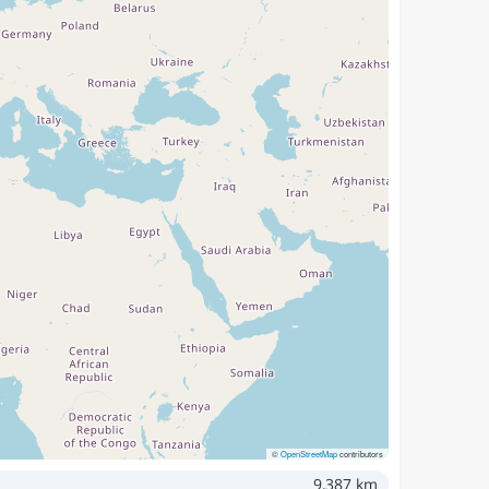
©
OpenStreetMap
contributors
9,387 km