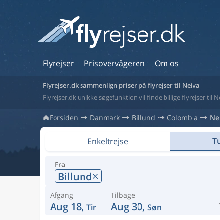
Flyrejser
Prisovervågeren
Om os
Flyrejser.dk sammenlign priser på flyrejser til Neiva
Flyrejser.dk unikke søgefunktion vil finde billige flyrejser til 
Forsiden
Danmark
Billund
Colombia
Ne
Tu
Enkeltrejse
Fra
Billund
Afgang
Tilbage
Aug 18,
Aug 30,
Tir
Søn