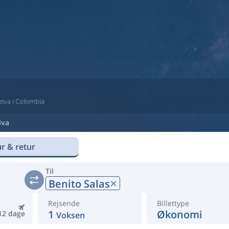
Neiva i Colombia
iva
r & retur
Til
Benito Salas
Rejsende
Billettype
1
Økonomi
12 dage
Voksen