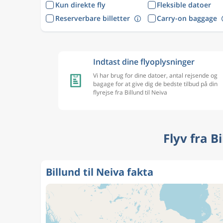
Kun direkte fly
Fleksible datoer
Reserverbare billetter
Carry-on baggage
Indtast dine flyoplysninger
Vi har brug for dine datoer, antal rejsende og
bagage for at give dig de bedste tilbud på din
flyrejse fra Billund til Neiva
Flyv fra B
Billund til Neiva fakta