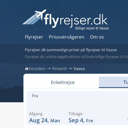
Billige rejser til Vaasa
Flyrejser
Prisovervågeren
Om os
Flyrejser.dk sammenlign priser på flyrejser til Vaasa
Flyrejser.dk unikke søgefunktion vil finde billige flyrejser til V
Forsiden
Finland
Vaasa
Tu
Enkeltrejse
Fra
Afgang
Tilbage
Aug 24,
Sep 4,
Man
Fre