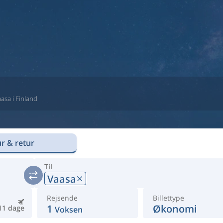
aasa i Finland
r & retur
Til
Vaasa
Rejsende
Billettype
1
Økonomi
11 dage
Voksen