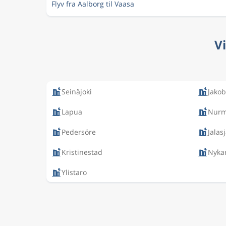
Flyv fra Aalborg til Vaasa
Vi
Seinäjoki
Jako
Lapua
Nur
Pedersöre
Jalasj
Kristinestad
Nyka
Ylistaro