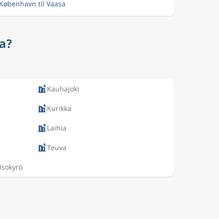
 København til Vaasa
sa?
Kauhajoki
Kurikka
Laihia
Teuva
Isokyrö