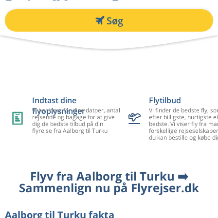
Søg
Indtast dine
Flytilbud
flyoplysninger
Vi har brug for dine datoer, antal
Vi finder de bedste fly, so
rejsende og bagage for at give
efter billigste, hurtigste el
dig de bedste tilbud på din
bedste. Vi viser fly fra m
flyrejse fra Aalborg til Turku
forskellige rejseselskaber
du kan bestille og købe di
Flyv fra Aalborg til Turku ➡️
Sammenlign nu på Flyrejser.dk
Aalborg til Turku fakta