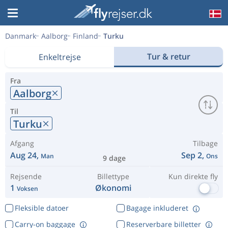
Danmark
Aalborg
Finland
Turku
Tur & retur
Enkeltrejse
Fra
Aalborg
Til
Turku
Afgang
Tilbage
Aug 24,
Sep 2,
Man
Ons
9 dage
Rejsende
Billettype
Kun direkte fly
1
Økonomi
Voksen
Fleksible datoer
Bagage inkluderet
Carry-on baggage
Reserverbare billetter