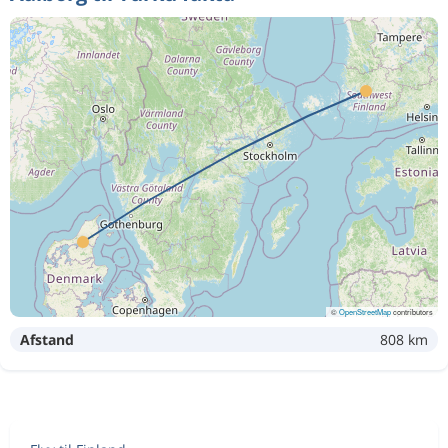
©
OpenStreetMap
contributors
Afstand
808 km