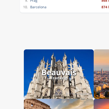
9.
Prag
868 
10.
Barcelona
874 
Beauvais
Frankrig