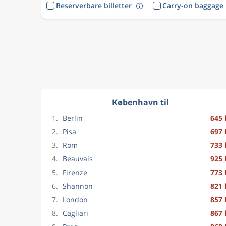
Reserverbare billetter
Carry-on baggage
København til
1.
Berlin
645 
2.
Pisa
697 
3.
Rom
733 
4.
Beauvais
925 
5.
Firenze
773 
6.
Shannon
821 
7.
London
857 
8.
Cagliari
867 