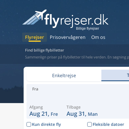
Billige flyrejser
Flyrejser
Prisovervågeren
Om os
Find billige flybilletter
Find billige flybilletter
Sammenlign priser på flybilletter til hele verden. En søgning på
Enkeltrejse
Fra
Afgang
Tilbage
Aug 21,
Aug 31,
Fre
Man
Kun direkte fly
Fleksible datoer