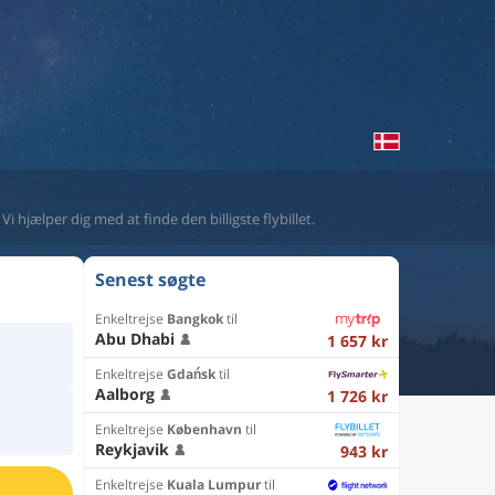
i hjælper dig med at finde den billigste flybillet.
Senest søgte
Enkeltrejse
Bangkok
til
Abu Dhabi
1 657 kr
Enkeltrejse
Gdańsk
til
Aalborg
1 726 kr
Enkeltrejse
København
til
Reykjavik
943 kr
Enkeltrejse
Kuala Lumpur
til