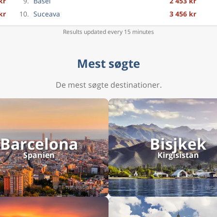
kr
9.
Basel
2 453 kr
kr
10.
Suceava
3 456 kr
Results updated every 15 minutes
Mest søgte
De mest søgte destinationer.
Barcelona
Bisjkek
Spanien
Kirgisistan