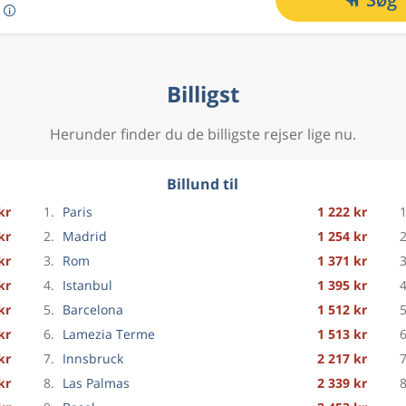
Billigst
Herunder finder du de billigste rejser lige nu.
Billund til
kr
1.
Paris
1 222 kr
1
kr
2.
Madrid
1 254 kr
2
kr
3.
Rom
1 371 kr
3
kr
4.
Istanbul
1 395 kr
4
kr
5.
Barcelona
1 512 kr
5
kr
6.
Lamezia Terme
1 513 kr
6
kr
7.
Innsbruck
2 217 kr
7
kr
8.
Las Palmas
2 339 kr
8