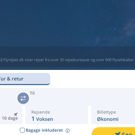
 Flyrejser.dk viser rejser fra over 35 rejsebureauer og over 900 flyselskaber. V
Tur & retur
Til
Rejsende
Billettype
1
10 dage
Voksen
Økonomi
Bagage inkluderet
Søg