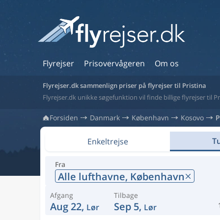
Flyrejser
Prisovervågeren
Om os
Flyrejser.dk sammenlign priser på flyrejser til Pristina
Flyrejser.dk unikke søgefunktion vil finde billige flyrejser til P
Forsiden
Danmark
København
Kosovo
P
Tu
Enkeltrejse
Fra
Alle lufthavne,
København
Afgang
Tilbage
Aug 22,
Sep 5,
Lør
Lør