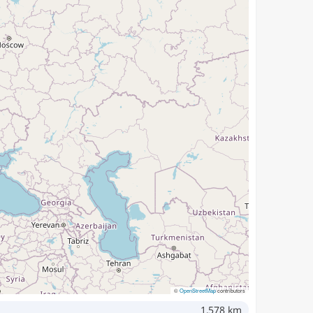
©
OpenStreetMap
contributors
1,578 km