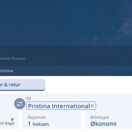
ristina i Kosovo
ristina
r & retur
Til
Pristina International
Rejsende
Billettype
1
Økonomi
14 dage
Voksen