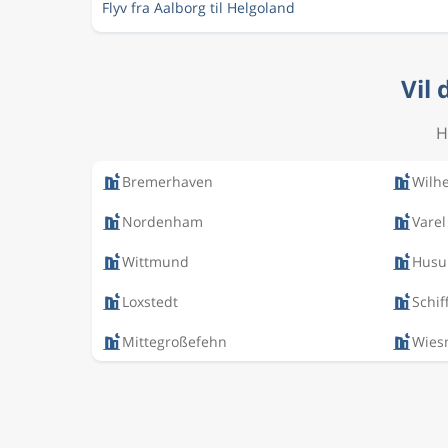
Flyv fra Aalborg til Helgoland
Vil 
H
Bremerhaven
Wilh
Nordenham
Varel
Wittmund
Hus
Loxstedt
Schif
Mittegroßefehn
Wies