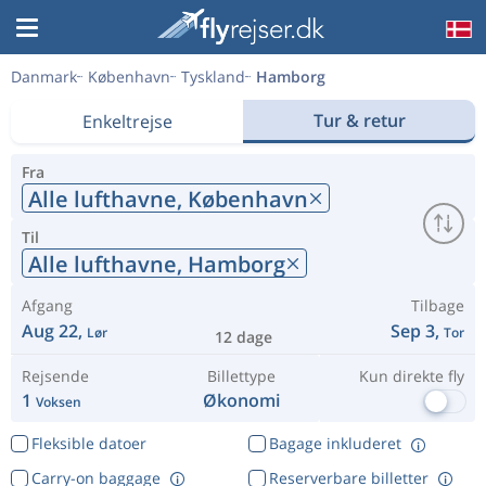
Danmark
København
Tyskland
Hamborg
Tur & retur
Enkeltrejse
Fra
Alle lufthavne,
København
Til
Alle lufthavne,
Hamborg
Afgang
Tilbage
Aug 22,
Sep 3,
Lør
Tor
12 dage
Rejsende
Billettype
Kun direkte fly
1
Økonomi
Voksen
Fleksible datoer
Bagage inkluderet
Carry-on baggage
Reserverbare billetter