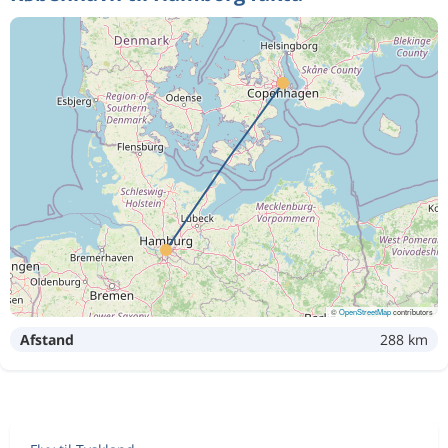
©
OpenStreetMap
contributors
Afstand
288 km