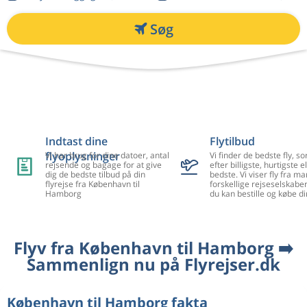
Søg
Indtast dine
Flytilbud
flyoplysninger
Vi har brug for dine datoer, antal
Vi finder de bedste fly, so
rejsende og bagage for at give
efter billigste, hurtigste el
dig de bedste tilbud på din
bedste. Vi viser fly fra m
flyrejse fra København til
forskellige rejseselskaber
Hamborg
du kan bestille og købe di
Flyv fra København til Hamborg ➡️
Sammenlign nu på Flyrejser.dk
København til Hamborg fakta