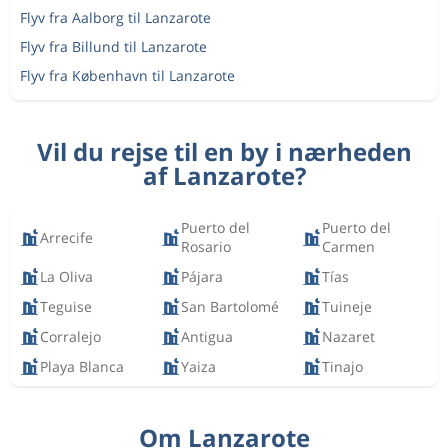
Flyv fra Aalborg til Lanzarote
Flyv fra Billund til Lanzarote
Flyv fra København til Lanzarote
Vil du rejse til en by i nærheden
af Lanzarote?
Puerto del
Puerto del
Arrecife
Rosario
Carmen
La Oliva
Pájara
Tías
Teguise
San Bartolomé
Tuineje
Corralejo
Antigua
Nazaret
Playa Blanca
Yaiza
Tinajo
Om Lanzarote