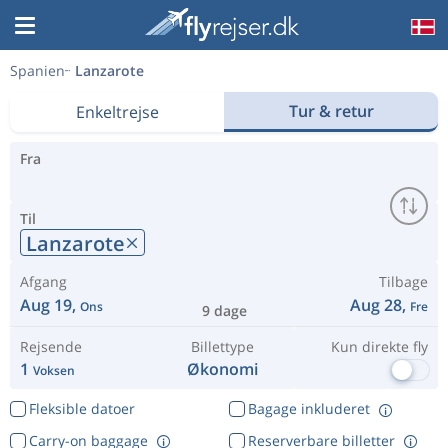
Spanien
Lanzarote
Tur & retur
Enkeltrejse
Fra
Til
Lanzarote
Afgang
Tilbage
Aug 19,
Aug 28,
Ons
Fre
9 dage
Rejsende
Billettype
Kun direkte fly
1
Økonomi
Voksen
Fleksible datoer
Bagage inkluderet
Carry-on baggage
Reserverbare billetter