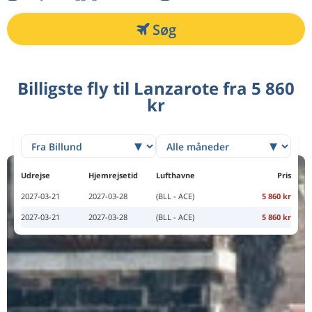
Søg
Billigste fly til Lanzarote fra 5 860
kr
Udrejse
Hjemrejsetid
Lufthavne
Pris
2027-03-21
2027-03-28
(BLL - ACE)
5 860 kr
2027-03-21
2027-03-28
(BLL - ACE)
5 860 kr