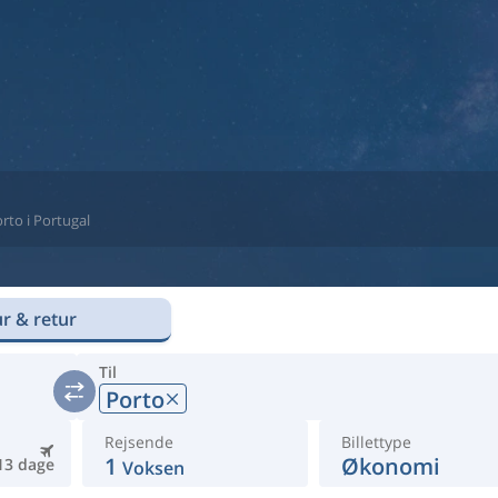
orto i Portugal
r & retur
Til
Porto
Rejsende
Billettype
1
Økonomi
13 dage
Voksen