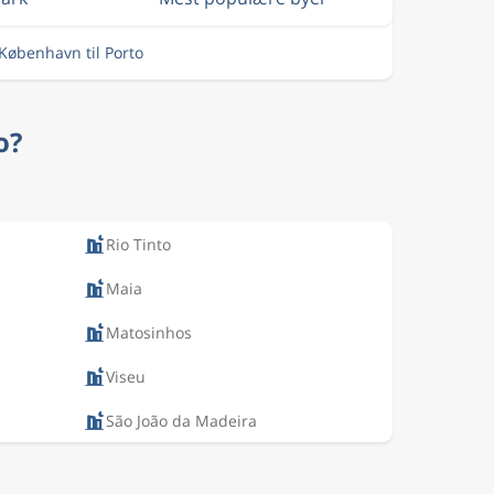
 København til Porto
o?
Rio Tinto
Maia
Matosinhos
Viseu
São João da Madeira