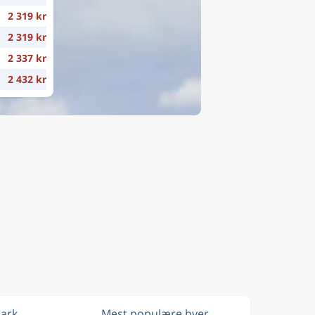
2 319 kr
2 319 kr
2 337 kr
2 432 kr
mark
Mest populære byer