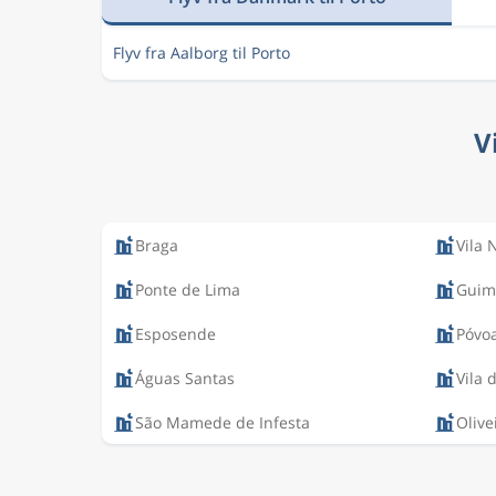
Flyv fra Aalborg til Porto
V
Braga
Vila 
Ponte de Lima
Guim
Esposende
Póvo
Águas Santas
Vila 
São Mamede de Infesta
Olive