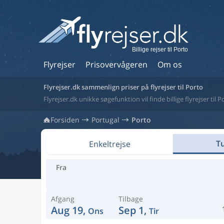
Billige rejser til Porto
Flyrejser
Prisovervågeren
Om os
Flyrejser.dk sammenlign priser på flyrejser til Porto
Flyrejser.dk unikke søgefunktion vil finde billige flyrejser til P
Forsiden
Portugal
Porto
Tu
Enkeltrejse
Fra
Afgang
Tilbage
Aug 19,
Sep 1,
Ons
Tir