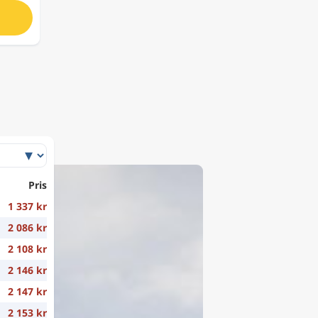
Pris
1 337 kr
2 086 kr
2 108 kr
2 146 kr
2 147 kr
2 153 kr