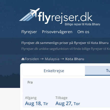
Billige rejser til Kota Bharu
Flyrejser
Prisovervågeren
Om os
Flyrejser.dk sammenlign priser på flyrejser til Kota Bharu
Flyrejser.dk unikke søgefunktion vil finde billige flyrejser til 
Forsiden
Malaysia
Kota Bharu
Tu
Enkeltrejse
Fra
Afgang
Tilbage
Aug 18,
Aug 27,
Tir
Tor