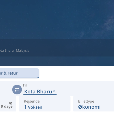
Kota Bharu i Malaysia
r & retur
Til
Kota Bharu
Rejsende
Billettype
1
Økonomi
9 dage
Voksen