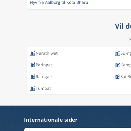
Flyv fra Aalborg til Kota Bharu
Vil 
Hv
Narathiwat
Su-ng
Peringat
Kamp
Ra-ngae
Sai B
Tumpat
Internationale sider