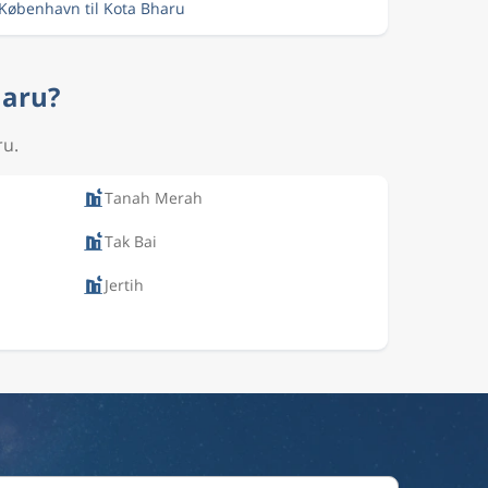
a København til Kota Bharu
haru?
ru.
Tanah Merah
Tak Bai
Jertih