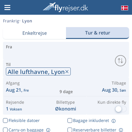
Frankrig
Lyon
Tur & retur
Enkeltrejse
Fra
Til
Alle lufthavne,
Lyon
Afgang
Tilbage
Aug 21,
Aug 30,
Fre
Søn
9 dage
Rejsende
Billettype
Kun direkte fly
1
Økonomi
Voksen
Fleksible datoer
Bagage inkluderet
Carry-on baggage
Reserverbare billetter