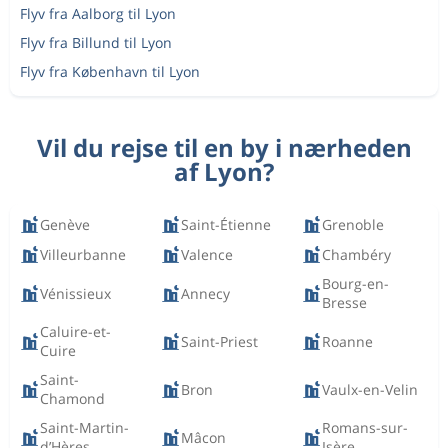
Flyv fra Aalborg til Lyon
Flyv fra Billund til Lyon
Flyv fra København til Lyon
Vil du rejse til en by i nærheden
af Lyon?
Genève
Saint-Étienne
Grenoble
Villeurbanne
Valence
Chambéry
Bourg-en-
Vénissieux
Annecy
Bresse
Caluire-et-
Saint-Priest
Roanne
Cuire
Saint-
Bron
Vaulx-en-Velin
Chamond
Saint-Martin-
Romans-sur-
Mâcon
d’Hères
Isère