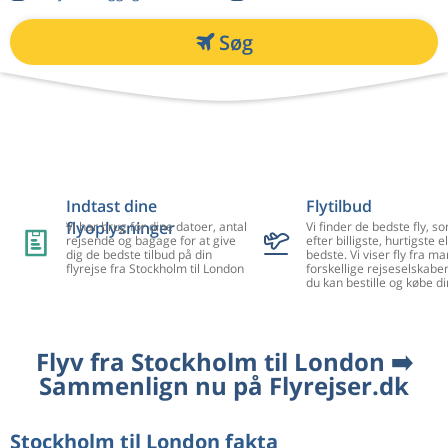
Søg
Indtast dine
Flytilbud
flyoplysninger
Vi har brug for dine datoer, antal
Vi finder de bedste fly, so
rejsende og bagage for at give
efter billigste, hurtigste el
dig de bedste tilbud på din
bedste. Vi viser fly fra m
flyrejse fra Stockholm til London
forskellige rejseselskaber
du kan bestille og købe di
Flyv fra Stockholm til London ➡️
Sammenlign nu på Flyrejser.dk
Stockholm til London fakta