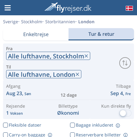
Sverige
Stockholm
Storbritannien
London
Tur & retur
Enkeltrejse
Fra
Alle lufthavne,
Stockholm
Til
Alle lufthavne,
London
Afgang
Tilbage
Aug 23,
Sep 4,
Søn
Fre
12 dage
Rejsende
Billettype
Kun direkte fly
1
Økonomi
Voksen
Fleksible datoer
Bagage inkluderet
Carry-on baggage
Reserverbare billetter